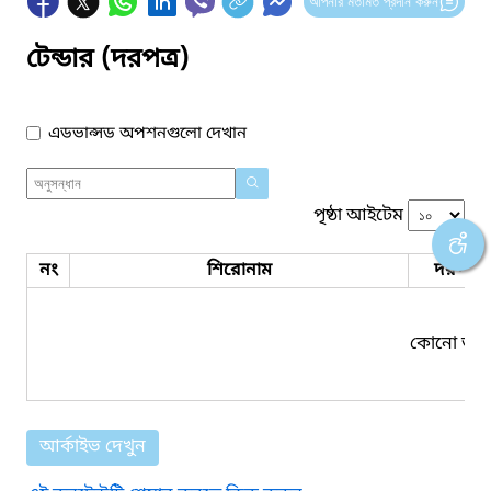
আপনার মতামত প্রদান করুন
টেন্ডার (দরপত্র)
এডভান্সড অপশনগুলো দেখান
পৃষ্ঠা আইটেম
নং
শিরোনাম
দরপত্র 
কোনো তথ্য
আর্কাইভ দেখুন