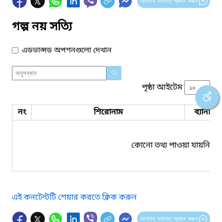
আপনার মতামত প্রদান করুন
গল্প নয় সত্যি
এডভান্সড অপশনগুলো দেখান
পৃষ্ঠা আইটেম
নং
শিরোনাম
ব্যানার 
কোনো তথ্য পাওয়া যায়নি।
এই কনটেন্টটি শেয়ার করতে ক্লিক করুন
আপনার মতামত প্রদান করুন