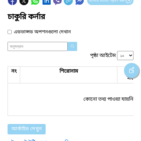
আপনার মতামত প্রদান করুন
চাকুরি কর্নার
এডভান্সড অপশনগুলো দেখান
পৃষ্ঠা আইটেম
নং
শিরোনাম
পিডিএ
সংযুক্ত
কোনো তথ্য পাওয়া যায়নি।
আর্কাইভ দেখুন