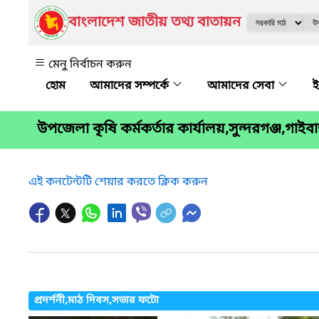
বাংলাদেশ জাতীয় তথ্য বাতায়ন
মেনু নির্বাচন করুন
আমাদের সম্পর্কে
আমাদের সেবা
ই
উপজেলা কৃষি কর্মকর্তার কার্যালয়,সুন্দরগঞ্জ,গাইবান
এই কনটেন্টটি শেয়ার করতে ক্লিক করুন
প্রদর্শনী,মাঠ দিবস,সভার ফটো